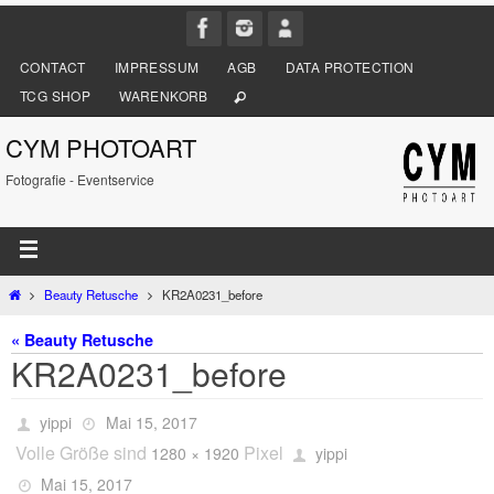
CONTACT
IMPRESSUM
AGB
DATA PROTECTION
TCG SHOP
WARENKORB
CYM PHOTOART
Fotografie - Eventservice
Beauty Retusche
KR2A0231_before
« Beauty Retusche
KR2A0231_before
yippi
Mai 15, 2017
Volle Größe sind
Pixel
1280 × 1920
yippi
Mai 15, 2017