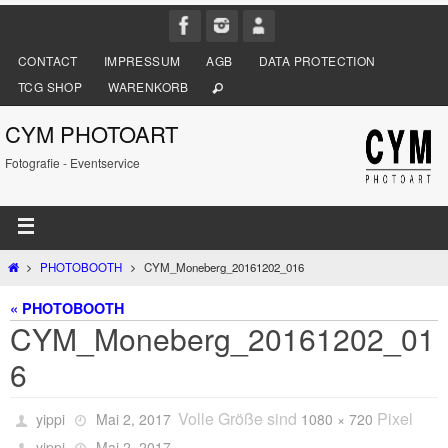
CONTACT
IMPRESSUM
AGB
DATA PROTECTION
TCG SHOP
WARENKORB
CYM PHOTOART
Fotografie - Eventservice
PHOTOBOOTH
CYM_Moneberg_20161202_016
« PHOTOBOOTH
CYM_Moneberg_20161202_01
6
Volle Größe sind
Pixel
yippi
Mai 2, 2017
1080 × 720
yippi
Mai 2, 2017